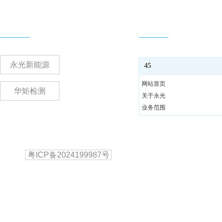
网站群
快捷导航
永光新能源
45
网站首页
华矩检测
关于永光
业务范围
竞争优势
经典案例
版权：Copyright 2023-2026 广东永光新能源科技有限公司 All Rights Reserv
新闻中心
技术支持：网络蜘蛛云
粤ICP备2024199987号
备案号：
企业文化
联系我们